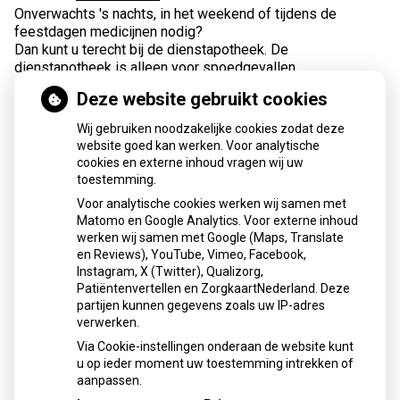
Onverwachts 's nachts, in het weekend of tijdens de
feestdagen medicijnen nodig?
Dan kunt u terecht bij de dienstapotheek. De
dienstapotheek is alleen voor spoedgevallen.
Deze website gebruikt cookies
Wij gebruiken noodzakelijke cookies zodat deze
website goed kan werken. Voor analytische
cookies en externe inhoud vragen wij uw
toestemming.
Apotheek de Maten
Voor analytische cookies werken wij samen met
Matomo en Google Analytics. Voor externe inhoud
E-mail adres:
info@apotheekdematen.nl
werken wij samen met Google (Maps, Translate
en Reviews), YouTube, Vimeo, Facebook,
WhatsApp (alleen berichten): 06-30783677
Instagram, X (Twitter), Qualizorg,
Telefoon:
055 5330864
Patiëntenvertellen en ZorgkaartNederland. Deze
KvK: 8067786
partijen kunnen gegevens zoals uw IP-adres
Btw-nummer: NL804351016B01
verwerken.
Via Cookie-instellingen onderaan de website kunt
u op ieder moment uw toestemming intrekken of
aanpassen.