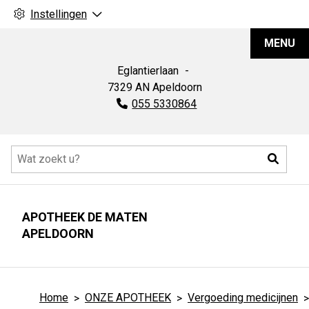
Instellingen
Apotheek
MENU
De
Maten
Eglantierlaan
7329 AN
Apeldoorn
Tel:
055 5330864
Hoofdmenu
Zoeke
APOTHEEK DE MATEN
APELDOORN
Home
ONZE APOTHEEK
Vergoeding medicijnen