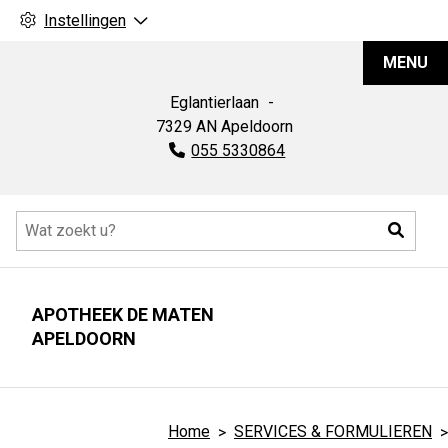
Instellingen
Apotheek
MENU
De
Maten
Eglantierlaan
7329 AN
Apeldoorn
Tel:
055 5330864
Hoofdmenu
Zoeke
APOTHEEK DE MATEN
APELDOORN
Home
SERVICES & FORMULIEREN