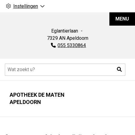
Instellingen
Apotheek
MENU
De
Maten
Eglantierlaan
7329 AN
Apeldoorn
Tel:
055 5330864
Hoofdmenu
Zoeke
APOTHEEK DE MATEN
APELDOORN