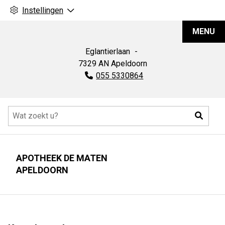
Instellingen
Apotheek
MENU
De
Maten
Eglantierlaan
7329 AN
Apeldoorn
Tel:
055 5330864
Hoofdmenu
Zoeke
APOTHEEK DE MATEN
APELDOORN